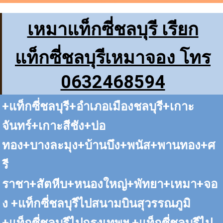
เหมาแท็กซี่ชลบุรี เรียก
แท็กซี่ชลบุรีเหมาจอง โทร
0632468594
+แท็กซี่ชลบุรี+อำเภอเมืองชลบุรี+เกาะ
จันทร์+เกาะสีชัง+บ่อ
ทอง+บางละมุง+บ้านบึง+พนัส+พานทอง+ศ
รี
ราชา+สัตหีบ+หนองใหญ่+พัทยา+เหมา+จอ
ง +แท็กซี่ชลบุรีไปสนามบินสุวรรณภูมิ
+แท็กซี่ชลบุรีไปกรุงเทพฯ +แท็กซี่ชลบุรีไป