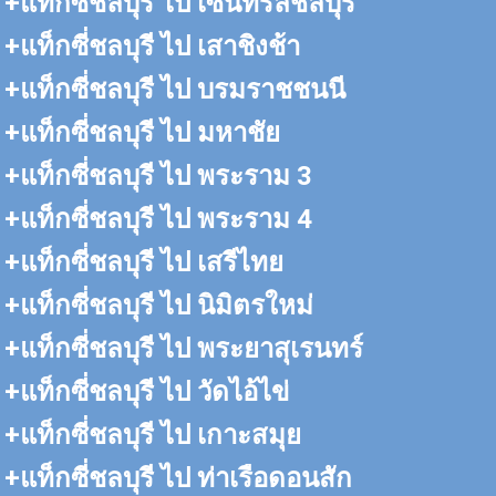
+แท็กซี่ชลบุรี ไป เซ็นทรัลชลบุรี
+แท็กซี่ชลบุรี ไป เสาชิงช้า
+แท็กซี่ชลบุรี ไป บรมราชชนนี
+แท็กซี่ชลบุรี ไป มหาชัย
+แท็กซี่ชลบุรี ไป พระราม 3
+แท็กซี่ชลบุรี ไป พระราม 4
+แท็กซี่ชลบุรี ไป เสรีไทย
+แท็กซี่ชลบุรี ไป นิมิตรใหม่
+แท็กซี่ชลบุรี ไป พระยาสุเรนทร์
+แท็กซี่ชลบุรี ไป วัดไอ้ไข่
+แท็กซี่ชลบุรี ไป เกาะสมุย
+แท็กซี่ชลบุรี ไป ท่าเรือดอนสัก