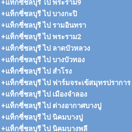
+แท็กซี่ชลบุรี ไป พระราม9
+แท็กซี่ชลบุรี ไป บางกะปิ
+แท็กซี่ชลบุรี ไป รามอินทรา
+แท็กซี่ชลบุรี ไป พระราม2
+แท็กซี่ชลบุรี ไป ลาดบัวหลวง
+แท็กซี่ชลบุรี ไป บางบัวทอง
+แท็กซี่ชลบุรี ไป สำโรง
+แท็กซี่ชลบุรี ไป ฟาร์มจระเข้สมุทรปราการ
+แท็กซี่ชลบุรี ไป เมืองจำลอง
+แท็กซี่ชลบุรี ไป ต่างอากาศบางปู
+แท็กซี่ชลบุรี ไป นิคมบางปู
+แท็กซี่ชลบุรี ไป นิคมบางพลี