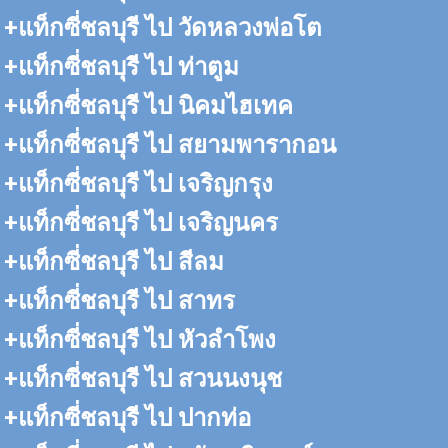
+แท็กซี่ชลบุรี ไป วัดหลวงพ่อโต
+แท็กซี่ชลบุรี ไป ท่าตูม
+แท็กซี่ชลบุรี ไป นิคมไฮเทค
+แท็กซี่ชลบุรี ไป สยามพารากอน
+แท็กซี่ชลบุรี ไป เจริญกรุง
+แท็กซี่ชลบุรี ไป เจริญนคร
+แท็กซี่ชลบุรี ไป สีลม
+แท็กซี่ชลบุรี ไป สาทร
+แท็กซี่ชลบุรี ไป หัวลำโพง
+แท็กซี่ชลบุรี ไป สวนนงนุช
+แท็กซี่ชลบุรี ไป ปากท่อ