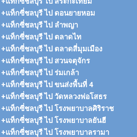
+แท็กซี่ชลบุรี ไป สระกะเทียม
+แท็กซี่ชลบุรี ไป ดอนยายหอม
+แท็กซี่ชลบุรี ไป ลำพญา
+แท็กซี่ชลบุรี ไป ตลาดไท
+แท็กซี่ชลบุรี ไป ตลาดสี่มุมเมือง
+แท็กซี่ชลบุรี ไป สวนจตุจักร
+แท็กซี่ชลบุรี ไป ร่มเกล้า
+แท็กซี่ชลบุรี ไป ขนส่งพื้นที่ 4
+แท็กซี่ชลบุรี ไป วัดหลวงพ่อโสธร
+แท็กซี่ชลบุรี ไป โรงพยาบาลศิริราช
+แท็กซี่ชลบุรี ไป โรงพยาบาลยันฮี
+แท็กซี่ชลบุรี ไป โรงพยาบาลรามา