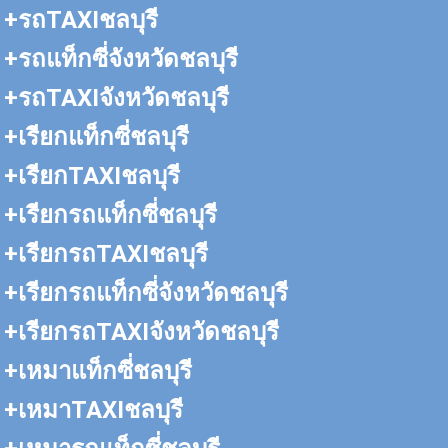
+รถTAXIชลบุรี
+รถแท็กซี่จังหวัดชลบุรี
+รถTAXIจังหวัดชลบุรี
+เรียกแท็กซี่ชลบุรี
+เรียกTAXIชลบุรี
+เรียกรถแท็กซี่ชลบุรี
+เรียกรถTAXIชลบุรี
+เรียกรถแท็กซี่จังหวัดชลบุรี
+เรียกรถTAXIจังหวัดชลบุรี
+เหมาแท็กซี่ชลบุรี
+เหมาTAXIชลบุรี