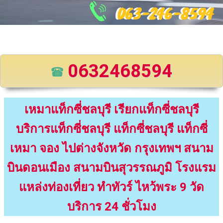
เรียกแท็กซี่จันทบุรี โทร 063 2468 594
เรียกแท็กซี่บึงกาฬ โทร 063 2468 594
เรียกแท็กซี่นครนายก โทร 063 2468 594
เรียกแท็กซี่สมุทรสาคร โทร 063 2468 594
เรียกแท็กซี่ตราด โทร 063 2468 594
0632468594
เหมาแท็กซี่ชลบุรี เรียกแท็กซี่ชลบุรี
บริการแท็กซี่ชลบุรี แท็กซี่ชลบุรี แท็กซี่
เหมา จอง ไปต่างจังหวัด กรุงเทพฯ สนาม
บินดอนเมือง สนามบินสุวรรณภูมิ โรงแรม
แหล่งท่องเที่ยว ทำทัวร์ ไหว้พระ 9 วัด
บริการ 24 ชั่วโมง