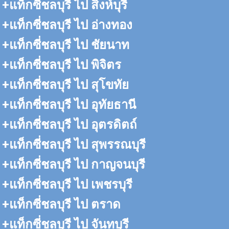
+แท็กซี่ชลบุรี ไป สิงห์บุรี
+แท็กซี่ชลบุรี ไป อ่างทอง
+แท็กซี่ชลบุรี ไป ชัยนาท
+แท็กซี่ชลบุรี ไป พิจิตร
+แท็กซี่ชลบุรี ไป สุโขทัย
+แท็กซี่ชลบุรี ไป อุทัยธานี
+แท็กซี่ชลบุรี ไป อุตรดิตถ์
+แท็กซี่ชลบุรี ไป สุพรรณบุรี
+แท็กซี่ชลบุรี ไป กาญจนบุรี
+แท็กซี่ชลบุรี ไป เพชรบุรี
+แท็กซี่ชลบุรี ไป ตราด
+แท็กซี่ชลบุรี ไป จันทบุรี