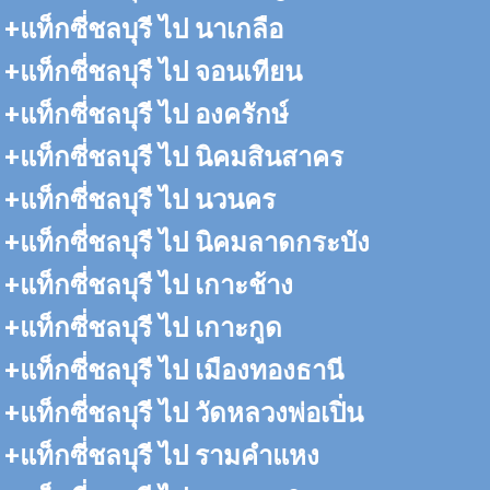
+แท็กซี่ชลบุรี ไป นาเกลือ
+แท็กซี่ชลบุรี ไป จอนเทียน
+แท็กซี่ชลบุรี ไป องครักษ์
+แท็กซี่ชลบุรี ไป นิคมสินสาคร
+แท็กซี่ชลบุรี ไป นวนคร
+แท็กซี่ชลบุรี ไป นิคมลาดกระบัง
+แท็กซี่ชลบุรี ไป เกาะช้าง
+แท็กซี่ชลบุรี ไป เกาะกูด
+แท็กซี่ชลบุรี ไป เมืองทองธานี
+แท็กซี่ชลบุรี ไป วัดหลวงพ่อเปิ่น
+แท็กซี่ชลบุรี ไป รามคำแหง