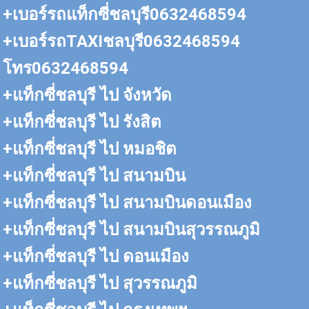
+เบอร์รถแท็กซี่ชลบุรี0632468594
+เบอร์รถTAXIชลบุรี0632468594
โทร0632468594
+แท็กซี่ชลบุรี ไป จังหวัด
+แท็กซี่ชลบุรี ไป รังสิต
+แท็กซี่ชลบุรี ไป หมอชิต
+แท็กซี่ชลบุรี ไป สนามบิน
+แท็กซี่ชลบุรี ไป สนามบินดอนเมือง
+แท็กซี่ชลบุรี ไป สนามบินสุวรรณภูมิ
+แท็กซี่ชลบุรี ไป ดอนเมือง
+แท็กซี่ชลบุรี ไป สุวรรณภูมิ