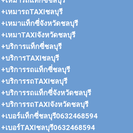
+เหมารถแท็กซี่ชลบุรี
+เหมารถTAXIชลบุรี
+เหมาแท็กซี่จังหวัดชลบุรี
+เหมาTAXIจังหวัดชลบุรี
+บริการแท็กซี่ชลบุรี
+บริการTAXIชลบุรี
+บริการรถแท็กซี่ชลบุรี
+บริการรถTAXIชลบุรี
+บริการรถแท็กซี่จังหวัดชลบุรี
+บริการรถTAXIจังหวัดชลบุรี
+เบอร์แท็กซี่ชลบุรี0632468594
+เบอร์TAXIชลบุรี0632468594