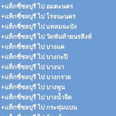
+แท็กซี่ชลบุรี ไป อมตะนคร
+แท็กซี่ชลบุรี ไป โรจนะนคร
+แท็กซี่ชลบุรี ไป แหลมฉะบัง
+แท็กซี่ชลบุรี ไป วัดพันท้ายนรสิงห์
+แท็กซี่ชลบุรี ไป บางแค
+แท็กซี่ชลบุรี ไป บางกะปิ
+แท็กซี่ชลบุรี ไป บางนา
+แท็กซี่ชลบุรี ไป บางกรวย
+แท็กซี่ชลบุรี ไป บางพูน
+แท็กซี่ชลบุรี ไป บางน้ำจืด
+แท็กซี่ชลบุรี ไป กระทุ่มแบน