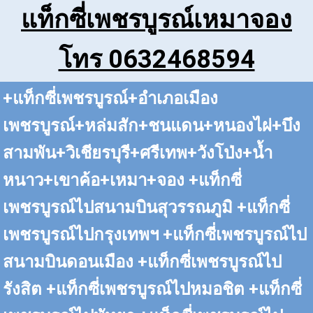
แท็กซี่เพชรบูรณ์เหมาจอง
โทร 0632468594
+แท็กซี่เพชรบูรณ์+อำเภอเมือง
เพชรบูรณ์+หล่มสัก+ชนแดน+หนองไผ่+บึง
สามพัน+วิเชียรบุรี+ศรีเทพ+วังโป่ง+น้ำ
หนาว+เขาค้อ+เหมา+จอง +แท็กซี่
เพชรบูรณ์ไปสนามบินสุวรรณภูมิ +แท็กซี่
เพชรบูรณ์ไปกรุงเทพฯ +แท็กซี่เพชรบูรณ์ไป
สนามบินดอนเมือง +แท็กซี่เพชรบูรณ์ไป
รังสิต +แท็กซี่เพชรบูรณ์ไปหมอชิต +แท็กซี่