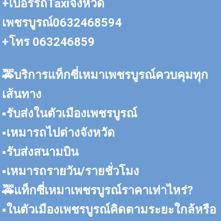
+เบอร์รถTaxiจังหวัด
เพชรบูรณ์0632468594
+โทร 063246859
🚕บริการแท็กซี่เหมาเพชรบูรณ์ควบคุมทุก
เส้นทาง
▪️รับส่งในตัวเมืองเพชรบูรณ์
▪️เหมารถไปต่างจังหวัด
▪️รับส่งสนามบิน
▪️เหมารถรายวัน/รายชั่วโมง
🚕แท็กซี่เหมาเพชรบูรณ์ราคาเท่าไหร่?
▪️ในตัวเมืองเพชรบูรณ์คิดตามระยะใกล้หรือ